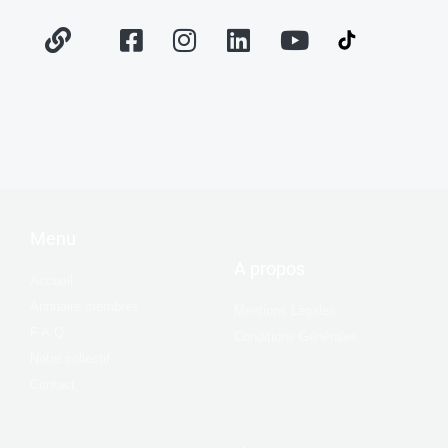
Menu
A propos
Accueil
Annuaire membres
Mentions Légales
F.A.Q
Conditions Générales
Notre collectif
Contact